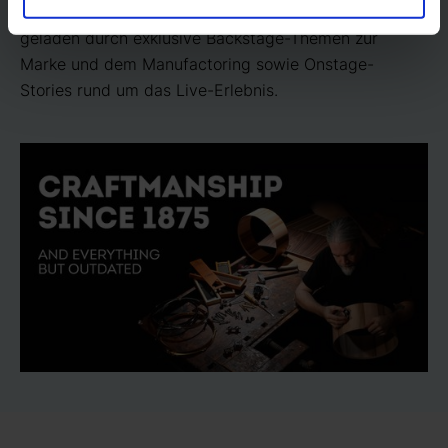
Die Produkt­kommunikation wird emotional auf­
geladen durch exklusive Backstage-Themen zur
Marke und dem Manufactoring sowie Onstage-
Stories rund um das Live-Erlebnis.