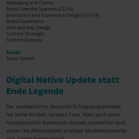
Messaging and Claims
Brand Identity Systems (CI/VI)
Interaction and Experience Design (UI/UX)
Brand Experience
Web and App Design
Content Strategie
Content Delivery
Kunde
Sonor GmbH
Digital Native Update statt
Ende Legende
Der weltberühmte deutsche Schlagzeug­hersteller
hat keine Kunden, sondern Fans. Aber auch wenn
hand­gemachte Rock­musik niemals aus­sterben wird,
sinken die Absatz­zahlen ana­loger Musik­instrumente
seit Jahren kontinuierlich.